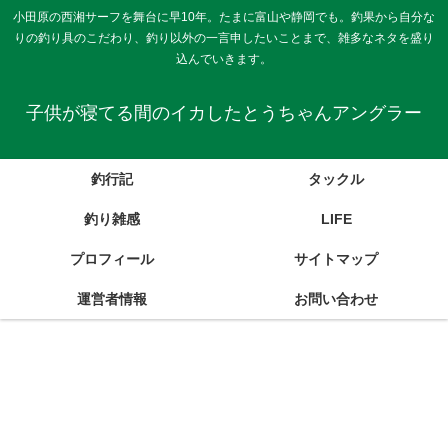
小田原の西湘サーフを舞台に早10年。たまに富山や静岡でも。釣果から自分な
りの釣り具のこだわり、釣り以外の一言申したいことまで、雑多なネタを盛り
込んでいきます。
子供が寝てる間のイカしたとうちゃんアングラー
釣行記
タックル
釣り雑感
LIFE
プロフィール
サイトマップ
運営者情報
お問い合わせ