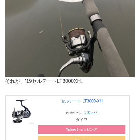
それが、’19セルテートLT3000XH。
セルテート LT3000-XH
posted with
カエレバ
ダイワ
Yahooショッピング