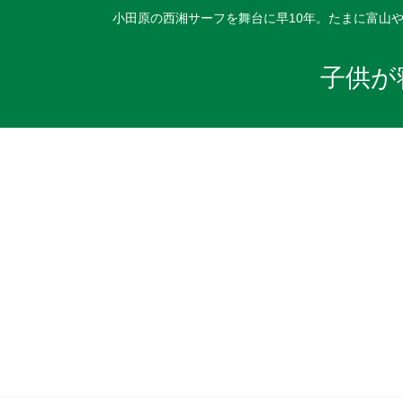
小田原の西湘サーフを舞台に早10年。たまに富山
子供が