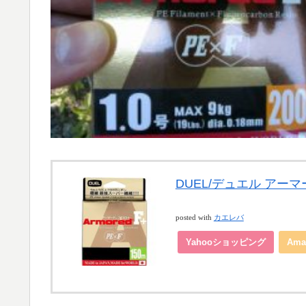
DUEL/デュエル アーマードF+
posted with
カエレバ
Yahooショッピング
Ama