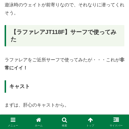
遊泳時のウェイトが前寄りなので、それなりに潜ってくれ
そう。
【ラファレアJT118F】サーフで使ってみ
た
ラファレアをご近所サーフで使ってみたが・・・これが
非
常にイイ！
キャスト
まずは、肝心のキャストから。
多少の横風が吹く中でも十分な飛距離は出せており、
通常
メニュー
ホーム
検索
トップ
サイドバー