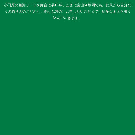
小田原の西湘サーフを舞台に早10年。たまに富山や静岡でも。釣果から自分な
りの釣り具のこだわり、釣り以外の一言申したいことまで、雑多なネタを盛り
込んでいきます。