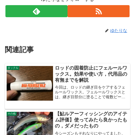
ゆたりな
関連記事
ロッドの固着防止にフェルールワ
タックル
ックス。効果や使い方，代用品の
有無までを解説
今回は、ロッドの継ぎ目をケアするフェ
ルールワックス。フェルールワックスと
は、継ぎ目部分に塗ることで複数ピース
あるロッドの継ぎ目を保護し、抜けや破
損を防止するための。スミス/SMITH ロ
ッドフェルールワックスposted with カエ
【鮎ルアーフィッシングのアイテ
その他
レバ...
ム評価】使ってみたら良かったも
の，ダメだったもの
今シーズンもそれなりにやってました、