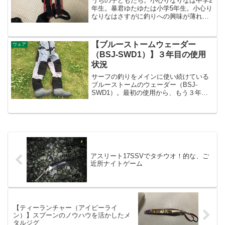
うちの子どもたち。小心りなりなは中学2
年生。暴君ゆたゆたは小学5年生。小心り
なりなはさすがに釣りへの興味が薄れた
が、暴君ゆたゆたのほうは"ファイト・マ
ン・マンよっ！"そんなゆたゆたへは富山
では安全に釣りができる漁港内でやらせ
【ブルーストームウェーダー
ウェア
てはいたが、うち...
（BSJ-SWD1）】３年目の使用
状況
サーフの釣りをメインに使い続けている
ブルーストームのウェーダー（BSJ-
SWD1）。最初の使用から、もう３年目
になりました。【BLUESTORM/ブルース
トーム】フェルトスパイクウェーダー
グレー BSJ-SWD1posted with ...
アスリート17SSVでタチウオ！的な、ご
近所ナイトゲーム
【ティーランチャー（アイビーライ
ン）】スプーンのノウハウを活かしたメ
タルジグ