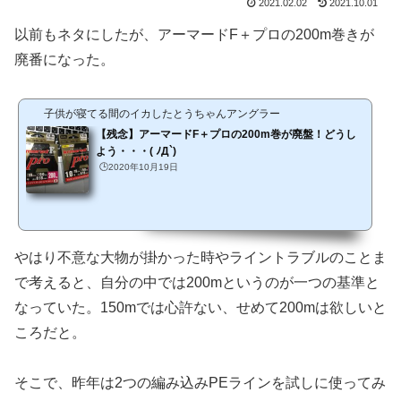
2021.02.02
2021.10.01
以前もネタにしたが、アーマードF＋プロの200m巻きが
廃番になった。
子供が寝てる間のイカしたとうちゃんアングラー
【残念】アーマードF＋プロの200m巻が廃盤！どうし
よう・・・( ﾉД`)
🕒️2020年10月19日
やはり不意な大物が掛かった時やライントラブルのことま
で考えると、自分の中では200mというのが一つの基準と
なっていた。150mでは心許ない、せめて200mは欲しいと
ころだと。
そこで、昨年は2つの編み込みPEラインを試しに使ってみ