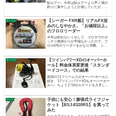
鮎ルアー。今年は鮎ルアーより芦ノ湖の
釣りに集中しようと計画していたが、春
の芦ノ湖は思った以上に釣れない。あ
と、意外と暇がなく、夏以降は芦ノ湖か
ら遠ざかってしまった。とはいえ、今年
【シーガー FXR船】リアルFX並
タックル
は酒匂川の年券を購入しなか...
みのしなやかさ。「お値段以上」
のフロロリーダー
今年は釣れないくせして、ゴロタでのガ
ッチリ根掛かりが半端なかったので、フ
ロロ6号のリーダーをかなり消費。 シー
ガー プレミアムマックス ショックリーダ
ー30m 22lb 5号posted with カエレバ クレ
ハ(KUREHA) Amaz...
【ツインパワーXDのオーバーホ
タックル
ール】料金体系変更後「スタンダ
ードコース」での結果
前回の'11フリームスのオーバーホールに
続き、'17ツインパワーXDもオーバーホー
ルへ。ちょうど'19セルテートを入手した
こともあったし、前回のオーバーホール
からちょうど２年ということもあり、こ
こはツインパワーXDをお休みさせてオー
子供にも安心！膨張式ライフジャ
ウェア
バーホー...
ケット【BSJ-8320RS】を買って
みた