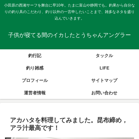
小田原の西湘サーフを舞台に早10年。たまに富山や静岡でも。釣果から自分な
りの釣り具のこだわり、釣り以外の一言申したいことまで、雑多なネタを盛り
込んでいきます。
子供が寝てる間のイカしたとうちゃんアングラー
釣行記
タックル
釣り雑感
LIFE
プロフィール
サイトマップ
運営者情報
お問い合わせ
アカハタを料理してみました。昆布締め，
アラ汁最高です！