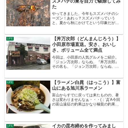
ズメバチの巣を自力で駆除してみ
た
やってきました、今年もスズメバチのシ
ーズン！あれっ？スズメバチっていう
と、夏から秋にかけてという印象だが？
そう。スズメバチの被害は、夏から秋に
かけて多発する。というのも、その時期
はすでに巣が完成し、多くの働きバチが
【丼万次郎（どんまんじろう）】
LIFE
活発に動き回る時期だから。...
小田原市場直送。安さ、おいし
さ、ボリューム全て満点
今回は、小田原の人気グルメをご紹介。
「ジョン万次郎」ならぬ、『丼万次郎』
その名も、「ジョン万次郎」ならぬ、
『丼万次郎』。うちの家族の中では「ド
ンマン」で呼ばれているが、単にシャレ
が利いているだけのお店ではなく、味，
【ラーメン白晁（はっこう）】富
LIFE
ボリューム，低価格の三拍子...
山にある旭川系ラーメン
富山からすでに戻っては来たものの、暑
さは変わりませんなぁ・・・(；´Д`A今回
の富山遠征の釣果はかなり極貧の釣果で
はあったものの、まだ一匹でも釣れる可
能性が高いので、釣りをしててもテンシ
ョンが保てるが、もうこちらの西湘サー
フときたら・・・ロ...
イカの昆布締めを作ってみまし
LIFE