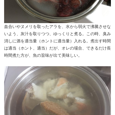
血合いやヌメリを取ったアラを、水から弱火で沸騰させな
いよう、灰汁を取りつつ、ゆっくりと煮る。この時、臭み
消しに酒を適当量（ホントに適当量）入れる。煮出す時間
は適当（ホント、適当）だが、オレの場合、できるだけ長
時間煮た方が、魚の旨味が出て美味しい。