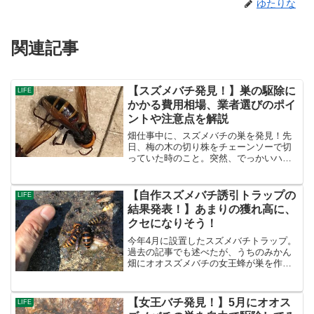
ゆたりな
関連記事
【スズメバチ発見！】巣の駆除に
LIFE
かかる費用相場、業者選びのポイ
ントや注意点を解説
畑仕事中に、スズメバチの巣を発見！先
日、梅の木の切り株をチェーンソーで切
っていた時のこと。突然、でっかいハチ
が、周囲をブーンと！ Σ（ﾟдﾟlll）幸
い、こちらへ攻撃してこなかったので助
かったが、そのハチを観察していると、
【自作スズメバチ誘引トラップの
LIFE
ちょうどチェーンソ...
結果発表！】あまりの獲れ高に、
クセになりそう！
今年4月に設置したスズメバチトラップ。
過去の記事でも述べたが、うちのみかん
畑にオオスズメバチの女王蜂が巣を作り
始めていた初期の段階で運良く見つけ、
無事に駆除（厳密には取り逃したが）す
ることができた。【過去のスズメバチ駆
【女王バチ発見！】5月にオオス
LIFE
除の記事】これを見落と...