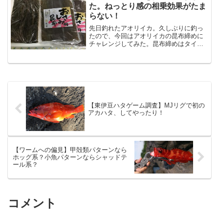
た。ねっとり感の相乗効果がたま
らない！
先日釣れたアオリイカ。久しぶりに釣っ
たので、今回はアオリイカの昆布締めに
チャレンジしてみた。昆布締めはタイや
ヒラメ等、白身の魚でやるのが一般的。
マグロ等の脂の多い魚には向かないとさ
れている。では、イカはどうなの
か？？？富山でもイカの昆布締め...
【東伊豆ハタゲーム調査】MJリグで初の
アカハタ、してやったり！
【ワームへの偏見】甲殻類パターンなら
ホッグ系？小魚パターンならシャッドテ
ール系？
コメント