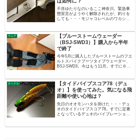
は如何に？
不肖ゆたりなのいるここ神奈川。緊急事
態宣言がようやく解除されたが、釣りを
しても・・・モジャコレベルのワカシ。
南風が吹くと、沖にある切れ藻が波打ち
際に大量に寄って釣りにならない
し・・・そんな中で無理やり釣りして、
【ブルーストームウェーダー
ウェア
ライントラブルが頻発するし。ま...
（BSJ-SWD3）】購入から半年
で終了
今年5月に購入したブルーストームのフエ
ルトスパイクブーツタイプウェーダー、
BSJ-SWD3。今はもう11月。すでに６ヶ
月経過。 >> ブルーストームウェーダー
（BSJ-SWD3） BSJ-SWD１との違いや
サイズ感は？前に使用していたのは同...
【タイドバイブスコア78（デュ
タックル
オ）】を使ってみた。気になる飛
距離や使い心地は？
先日のオオモンハタを掛けた・・・デュ
オのタイドバイブスコア78。すでに定番
となっているデュオのバイブレーショ
ン。先日の記事にも述べたが、ハタゲー
ムの主軸であるMJリグ以外の選択肢を探
るべく、ハタゲーム用に発売されたチャ
ターベイトであるロック...