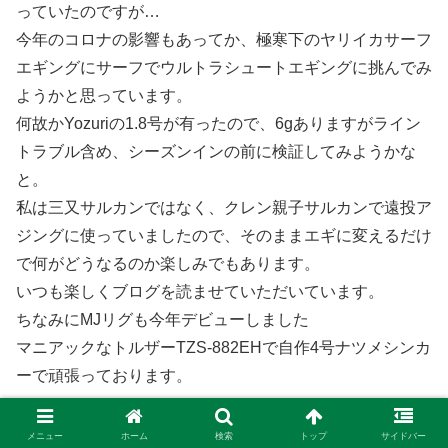
っていたのですが…
今年のコロナの影響もあってか、極寒下のヤリイカサーフ
エギングにサーフでウルトラシュートエギングに挑んでみ
ようかと思っています。
何故かYozuriの1.8号が有ったので、6gありますがライン
トラブル含め、シーズンインの前に検証してみようかな
と。
私は三又サルカンではなく、クレン親子サルカンで遠投ア
ジングに使っていましたので、そのままエギに変えるだけ
で何がどうなるのか楽しみでもあります。
いつも楽しくブログを読ませていただいています。
ちなみにMJリグも今年デビューしました
マニアックなトルザーTZS-882EHで自作4号ナツメシンカ
ーで頑張っております。
返信
メニュー
ホーム
検索
トップ
サイドバー