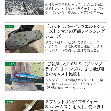
西湘サーフで釣りをして、こんな場面に
遭遇したことはないだろうか？「エギン
グしていたら、横のにいたアングラーが
良型のシーバスを釣っていた」「フラッ
ト狙いでボトムを攻めていたら、グイー
ン、グイーンとアオリイカが抱きついて
【カットラバーピンフエルトシュ
ウェア
きたが、掛けられなかった...
ーズ】シマノの万能フィッシング
シューズ
さて、いよいよ近づいてきました！ゴー
ルデンウィーク恒例の富山遠征！ホタル
イカパターンの釣りが主体であることに
変わりはないが、今回は滞在期間が短い
ため、サゴシ，フクラギ（太平洋側で言
うワカシ）狙いのショアジギングや、シ
【飛びキング105HS （ジャンプ
タックル
ーバス，ヒラメ，マゴチ等...
ライズ）】インプレ。ぶっ飛び君
とのキャスト比較も
ジャンプライズの飛びキング105HS。早
速、購入してみました。飛びキング
105HSposted with カエレバ
JUMPRIZE(ジャンプライズ) Amazon楽天
市場Yahooショッピングルアーウエイト
が44グラム。サーフで使用するル...
スプリットリング プライヤー
その他
S（パームス ）を入手。使い勝手