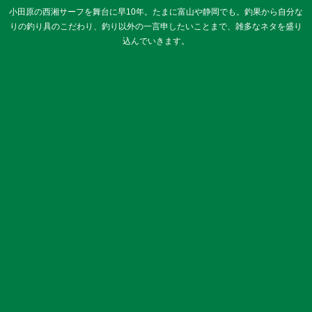
小田原の西湘サーフを舞台に早10年。たまに富山や静岡でも。釣果から自分な
りの釣り具のこだわり、釣り以外の一言申したいことまで、雑多なネタを盛り
込んでいきます。