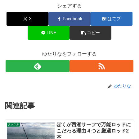
シェアする
X
Facebook
はてブ
LINE
コピー
ゆたりなをフォローする
ゆたりな
関連記事
ぼくが西湘サーフで万能ロッドに
タックル
こだわる理由４つと厳選ロッド2
本