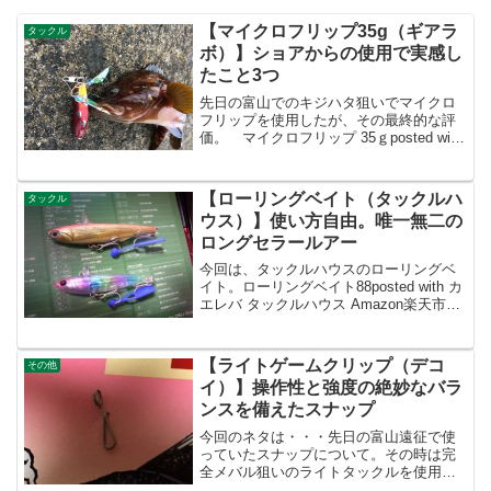
【マイクロフリップ35g（ギアラ
タックル
ボ）】ショアからの使用で実感し
たこと3つ
先日の富山でのキジハタ狙いでマイクロ
フリップを使用したが、その最終的な評
価。 マイクロフリップ 35ｇposted with
カエレバ YahooショッピングAmazon楽
天市場あくまでも、ショアからのキャス
ティングでの評価なので、オフショ...
【ローリングベイト（タックルハ
タックル
ウス）】使い方自由。唯一無二の
ロングセラールアー
今回は、タックルハウスのローリングベ
イト。ローリングベイト88posted with カ
エレバ タックルハウス Amazon楽天市場
Yahooショッピング言わずと知れた、タ
ックルハウスのロングセラールアー。過
去にもローリングベイトを記事にし...
【ライトゲームクリップ（デコ
その他
イ）】操作性と強度の絶妙なバラ
ンスを備えたスナップ
今回のネタは・・・先日の富山遠征で使
っていたスナップについて。その時は完
全メバル狙いのライトタックルを使用し
ていたわけだが、その時に使用していた