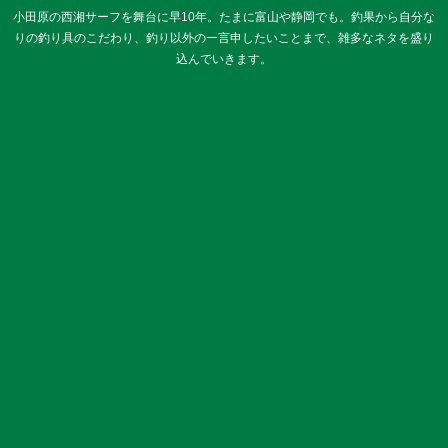
小田原の西湘サーフを舞台に早10年。たまに富山や静岡でも。釣果から自分な
りの釣り具のこだわり、釣り以外の一言申したいことまで、雑多なネタを盛り
込んでいきます。