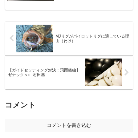
ラー85S。ポジドライブガレージのルア
ーは、今回が初めて。スウィングウォブ
ラー85Sposted with カエレバ ポジドライ
ブガ...
MJリグがパイロットリグに適している理
由（わけ）
【ガイドセッティング対決：飛距離編】
ゼナック v.s. 村田基
コメント
コメントを書き込む