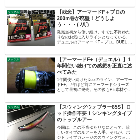
スナップが・・・カツイチ(KATSUICHI)
ライトゲームクリップ posted with カエ...
【残念】アーマードF＋プロの
タックル
200m巻が廃盤！どうしよ
う・・・( ﾉД`)
発売当初から使い続け、すでに不肖ゆた
りなのお気に入りラインとなっている、
デュエルのアーマードF＋プロ。DUEL デ
ュエル アーマード F+ プロ 150m 1.0号
19lb ゴールデンイエローposted with カエ
レバ Yahooシ...
【アーマードF+（デュエル）】1
タックル
年間使い続けての感想を正直に述
べてみた
1年間使い続けたDuelのライン、アーマー
ドF+。7年ほど前にアーマードシリーズ
として最初に発売。その後もPE素材やコ
ーティング素材の違いで、編み込まない
タイプのPEラインとしてシリーズ化。現
在はアーマードシリーズの最上位である
【スウィングウォブラー85S】ロ
タックル
アーマードF...
ッド操作不要！シンキングタイプ
のトップルアー
今回は、この不肖ゆたりなにとって、珍
しいタイプのルアーを入手。それが、ポ
ジドライブガレージのスウィングウォブ