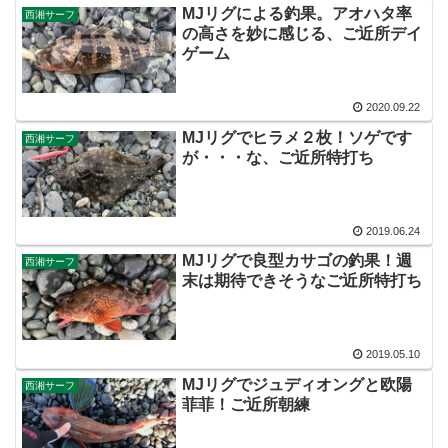
MJリグによる釣果。アオハタ率
西湘サーフ
の高さを妙に感じる、ご近所デイ
ゲーム
2020.09.22
MJリグでヒラメ２枚！ソゲです
西湘サーフ
が・・・な、ご近所特打ち
2019.06.24
MJリグで良型カサゴの釣果！週
西湘サーフ
末は期待できそうなご近所特打ち
2019.05.10
MJリグでジュディオングと欧陽
西湘サーフ
菲菲！ご近所朝練