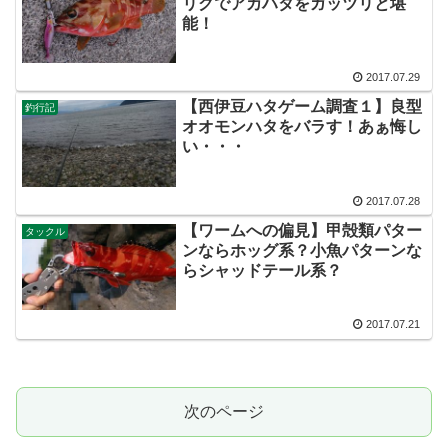
リグでアカハタをガッツリと堪
能！
2017.07.29
【西伊豆ハタゲーム調査１】良型
釣行記
オオモンハタをバラす！あぁ悔し
い・・・
2017.07.28
【ワームへの偏見】甲殻類パター
タックル
ンならホッグ系？小魚パターンな
らシャッドテール系？
2017.07.21
次のページ