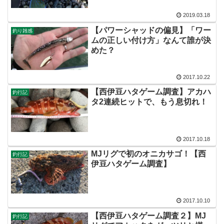
2019.03.18
【パワーシャッドの偏見】「ワー
釣り雑感
ムの正しい付け方」なんて誰が決
めた？
2017.10.22
【西伊豆ハタゲーム調査】アカハ
釣行記
タ2連続ヒットで、もう息切れ！
2017.10.18
MJリグで初のオニカサゴ！【西
釣行記
伊豆ハタゲーム調査】
2017.10.10
【西伊豆ハタゲーム調査２】MJ
釣行記