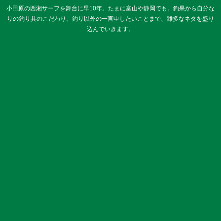
小田原の西湘サーフを舞台に早10年。たまに富山や静岡でも。釣果から自分な
りの釣り具のこだわり、釣り以外の一言申したいことまで、雑多なネタを盛り
込んでいきます。