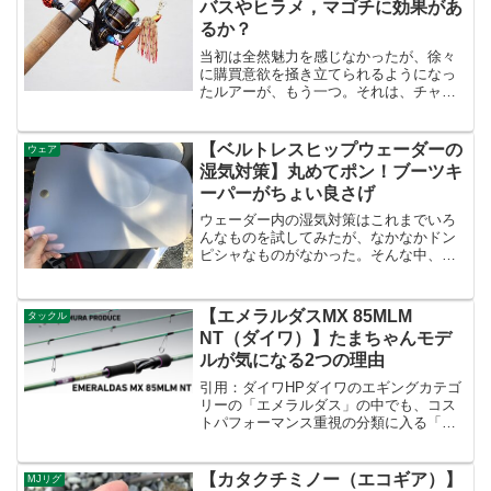
バスやヒラメ，マゴチに効果があ
るか？
当初は全然魅力を感じなかったが、徐々
に購買意欲を掻き立てられるようになっ
たルアーが、もう一つ。それは、チャタ
ーが付いたジグヘッドのような「ロック
ンチャター」。出典：FishIN HP ロック
ンチャター 21g posted with カエレ...
【ベルトレスヒップウェーダーの
ウェア
湿気対策】丸めてポン！ブーツキ
ーパーがちょい良さげ
ウェーダー内の湿気対策はこれまでいろ
んなものを試してみたが、なかなかドン
ピシャなものがなかった。そんな中、最
近になってようやく「コレだっ！」とい
うものを見つけたので、これまでの検討
の経緯を含めてご紹介できればなと。ベ
【エメラルダスMX 85MLM
タックル
ルトレスヒップウェーダー...
NT（ダイワ）】たまちゃんモデ
ルが気になる2つの理由
引用：ダイワHPダイワのエギングカテゴ
リーの「エメラルダス」の中でも、コス
トパフォーマンス重視の分類に入る「エ
メラルダスMX」。さらに釣りガール
（？）の『たまちゃん』こと、野村珠弥
が監修したというのが、このロッド。引
【カタクチミノー（エコギア）】
MJリグ