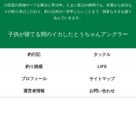
小田原の西湘サーフを舞台に早10年。たまに富山や静岡でも。釣果から自分な
りの釣り具のこだわり、釣り以外の一言申したいことまで、雑多なネタを盛り
込んでいきます。
子供が寝てる間のイカしたとうちゃんアングラー
釣行記
タックル
釣り雑感
LIFE
プロフィール
サイトマップ
運営者情報
お問い合わせ