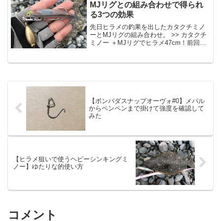
用：ダイワHPDAIWA...
MJリグとの組み合わせで得られ
る3つの効果
先日ヒラメの釣果を出したカタクチミノ
ーとMJリグの組み合わせ。 >> カタクチ
ミノー ＋MJリグでヒラメ47cm！前回の
釣果記事でお伝えしたように、今回はこ
の仕様について具体的に説明していきた
い。ＭＪリグ トライアルセット Ｒ−１
poste...
【ボンバダスナップオーヴォ#0】メバル
からペンペンまで掛けて強度を確認して
みた
【ヒラメ狙いで使うヘビーシンキングミ
ノー】ゆたりな的使い方
コメント