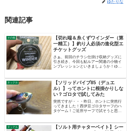
ゆたりな
関連記事
【切れ端＆糸くずワインダー（第
その他
一精工）】釣り人必須の進化型エ
チケットグッズ
さぁ、前回のチラシ仕掛け収納グッズに
引き続き、今回も鮎ルアー関連の小物イ
ンプレッションといきましょうか！ゆた
りなは小物のインプレッションばかり
で、とうとうネタが尽きたか！・・・な
ーんて言われそうだが・・・この不肖ゆ
【ソリッドバイブ85（デュエ
タックル
たりな、稚拙ながら釣りブロ...
ル）】ってホントに根掛かりしな
い？ゴロタで試してみた
突然ですが・・・昨日、ホントに突然行
ってきました！西伊豆ゴロタサーフのハ
タゲーム！ご近所サーフで試そうと思っ
たが、うねりや波があったので、「そん
だったら行っちゃえ！」ということ
で。 (;'∀')今回の釣行目的は、主に二
【ソルト用チャターベイト】シー
タックル
つ。一つ目は、ハタゲー...