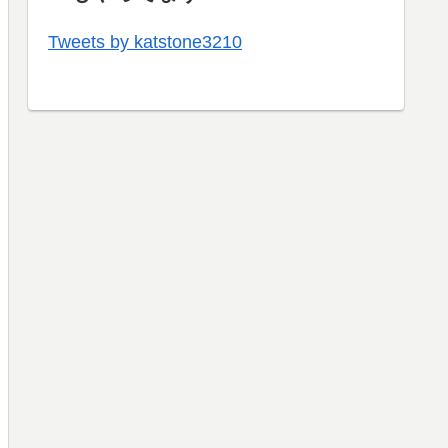
Tweets by katstone3210