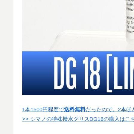
1本1500円程度で
送料無料
だったので、2本ほ
>>
シマノの特殊撥水グリスDG18の購入はこ