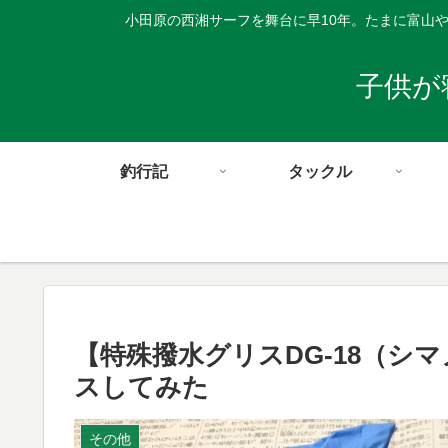
小田原の西湘サーフを舞台に早10年。たまに富山
子供が
釣行記
タックル
【特殊撥水グリスDG-18（シ
スしてみた
その他