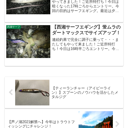
やってきました！ご近所特打ち！今日は
暗くなった17時ごろからエントリー。今
回の目的はサーフエギング。最近は夕マ
ズメになると、サーフエギンガーが複数
いるようになった。ということは、やは
りアオリイカが釣れてるんだろう。確か
【西湘サーフエギング】蛍ムラの
西湘サーフ
に先日もエヴォルーツで...
ダートマックスでサイズアップ！
連続釣果で完全に調子に乗って・・・ま
たしてもやって来ました！ご近所特打
ち！今日は16時半ごろエントリー。今日
は先日釣果のあった場所から離れた、根
がきつい場所からのランガン。だいぶ日
が短くなったね。先日の釣果も完全にナ
イトゲームと思いきや、真...
【ティーランチャー（アイビーライ
ン）】スプーンのノウハウを活かしたメ
タルジグ
【芦ノ湖2021解禁へ】今年はトラウトフ
ィッシングにチャレンジ！