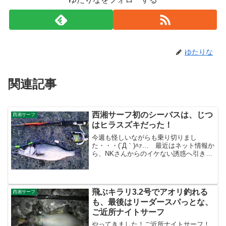
ゆたりな
関連記事
西湘サーフ初のシーバスは、じつ
西湘サーフ
はヒラスズキだった！
今週も怪しいながらも乗り切りまし
た・・・(´Д｀)ﾊｧ… 最近はネット情報か
ら、NKさんからのイケない誘惑へ引き込
むような情報、さらには柏木さんがMJキ
ャロで40cmオーバーのデカイシモチを上
げた情報を含めて、マゴチ釣果情報が頻
発。仕事中も...
飛ぶキラリ3.2号でアオリ釣れる
西湘サーフ
も、最後はリーダースパっとな、
ご近所ナイトサーフ
やってきました！ご近所ナイトサーフ！