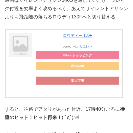
最初はサイレントアサシン140Sを通していたが、ブレイ
ク付近を効率よく攻めるべく、あえてサイレントアサシン
よりも飛距離の落ちるロウディ130Fへと切り替える。
ロウディー 130F
posted with
カエレバ
Yahooショッピング
Amazon
楽天市場
すると、往路でアタリがあった付近、17時40分ごろに
待
望のヒット！ヒット再来！
( ﾟдﾟ)ﾊｯ!