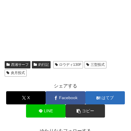
西湘サーフ
釣行記
ロウディ130F
三型投式
炎月投式
シェアする
X
Facebook
はてブ
LINE
コピー
ゆたりなをフォローする