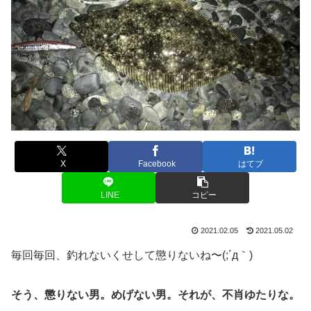
X
Facebook
はてブ
LINE
コピー
2021.02.05
2021.05.02
毎回毎回、釣れないくせして懲りないね〜(;´д｀)
そう、懲りない男。めげない男。それが、不肖ゆたりな。