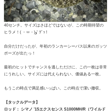
40センチ。サイズはさほどではないが、この時期待望の
ヒラメ！( ・ㅂ・)و ̑̑ ｸﾞｯ !
自分だけだったが、年初のランカーシーバス以来のガッツ
ポーズが出たっ！
最初のヒットでチャンスを逃しただけに、この一枚は非常
にうれしい。サイズには代えられない、価値ある一枚。
もうこの時点で満足感いっぱい。この時点で潔い撤収。
【タックルデータ】
ロッド： シマノ ’15エクスセンス S1000MH/R（ワイルド