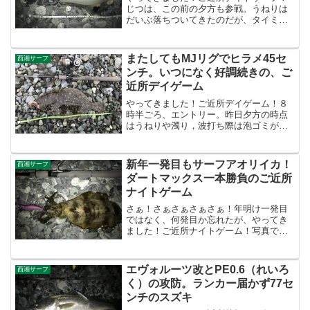
じつは、この前の夕方も参戦。うねりは
だいぶ落ちついてきたのだが、タイミン
グ的に大潮の満潮だったこともあり、ち
ょっと波っ気が出ていた。ちょうど潮の
流れも出ていたので、釣れそうな雰囲気
またしてもMJリグでヒラメ45セ
西湘サーフ
だったが、魚もイカも当た...
ンチ。いつになく好調続きの、ご
近所デイゲーム
やってきました！ご近所デイゲーム！８
時半ごろ、エントリー。昨日夕方の時点
はうねりや濁り，波打ち際は泡ゴミがき
つかったが、エントリーしてみると意外
と穏やか。濁りもさほどキツくなく、た
まに大きめのうねりと波がくるものの、
新年一発目もサーフアオリイカ！
西湘サーフ
ガチャガチャするほどでは...
ダートマックス一本勝負のご近所
ナイトゲーム
さぁ！さぁさぁさぁさぁ！年明け一発目
ではなく、何発目か忘れたが、やってき
ました！ご近所ナイトゲーム！写真では
分かりづらいが、無風，凪。年明けから
だいぶ波が落ち着き、数日は凪の状況が
続く。本音はグッドサイズのスズキを釣
エヴォルーツ改とPE0.6（れいろ
西湘サーフ
りたいんだけど、魚の付き...
く）の攻防。ランカー届かず77セ
ンチのスズキ