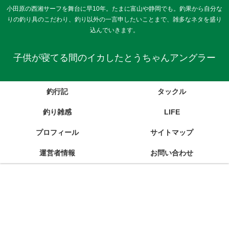
小田原の西湘サーフを舞台に早10年。たまに富山や静岡でも。釣果から自分な
りの釣り具のこだわり、釣り以外の一言申したいことまで、雑多なネタを盛り
込んでいきます。
子供が寝てる間のイカしたとうちゃんアングラー
釣行記
タックル
釣り雑感
LIFE
プロフィール
サイトマップ
運営者情報
お問い合わせ