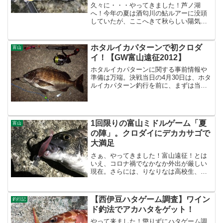
久々に・・・やってきました！芦ノ湖
へ！今年の夏は酒匂川の鮎ルアーに没頭
していたが、ここへきて秋らしい陽気と
なり、だいぶ鮎の追いも悪くなってき
た。そこで、鮎ルアーのチマチマキャス
ティングから、久々のガッツリキャステ
ホタルイカパターンで初クロダ
富山
ィングへ。ご近所サーフでもそ...
イ！【GW富山遠征2012】
ホタルイカパターンに関する事前情報や
準備は万端。決戦当日の4月30日は、ホタ
ルイカパターン釣行を前に、まずは当然
のことながら家族サービス。嫁は地元の
友人宅へ遊びに、自分はりなりなとゆた
ゆたを公園へ遊びにつれていく。 しば
らくすると、釣り仲間...
1回限りの富山ミドルゲーム「夏
富山
の陣」。クロダイにデカカサゴで
大満足
さぁ、やってきました！富山遠征！とは
いえ、コロナ禍でなかなか外出が厳しい
現在。さらには、りなりなは高校生、ゆ
たゆたは中学生。もう夏休みであっても
遊んでばかりはいられない。そんな中で
はありますが、家族それぞれある予定の
【西伊豆ハタゲーム調査】ワイン
釣行記
合間を縫って、なんとか行...
ド釣法でアカハタをゲット！
やって来ました！懲りずにハタゲーム調