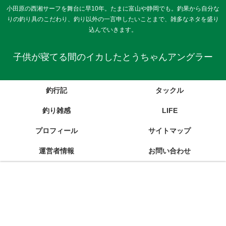
小田原の西湘サーフを舞台に早10年。たまに富山や静岡でも。釣果から自分な
りの釣り具のこだわり、釣り以外の一言申したいことまで、雑多なネタを盛り
込んでいきます。
子供が寝てる間のイカしたとうちゃんアングラー
釣行記
タックル
釣り雑感
LIFE
プロフィール
サイトマップ
運営者情報
お問い合わせ