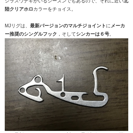
シラスウナギがいるシーズンでもあるので、それに近い
北
陸クリアホロ
カラーをチョイス。
MJリグは、
最新バージョンのマルチジョイント
に
メーカ
ー推奨のシングルフック
，そして
シンカーは６号
。