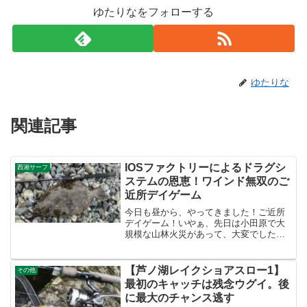
ゆたりなをフォローする
ゆたりな
関連記事
IOSファクトリーによるドラグシ
西湘サーフ
ステムの恩恵！ワインド無双のご
近所デイゲーム
今日も昼から、やってきました！ご近所
デイゲーム！いやぁ、先日は小田原で大
規模な山林火災があって、大変でしたよ
～(*´Д｀)この不肖ゆたりなも消防団に所
属してるので、当然のことながら緊急出
動。一面枯れ草、そのうえ強風だったこ
【芦ノ湖レイクショアスロー1】
その他
ともあり、一気に燃...
最初のキャッチは残念ウグイ。後
に最大のチャンス逃す