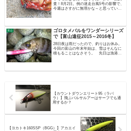
査！8月2日。例の迷走台風5号の影響で、
今週はさすがに無理かな～と思っていた
が・・・ウ～ン・・・なんとかなるか
な？行ってみて無理そうだったら、場所
調査しても良いし！というわけで、また
またMJリグ屋さんをお...
ゴロタメバルをワンダーシリーズ
富山
で【富山遠征2015～2016冬】
28日夜は雨だったので、釣りはお休み。
今回の富山の年末年始は、雪はそんなに
積もることはなさそう。 先日は漁港内
でライトショアスローを楽しんだが、ラ
イトタックルでの釣りをほとんどしない
オレにとって、もうひとつやりたい釣り
がプラグでのメバリング...
【カウントダウンエリート95（ラパ
ラ）】飛ぶバルサルアーはサーフでも通
用するか？
【ヨカトキ160SSP（BGG）】アカエイ