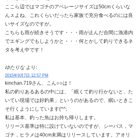
ここら辺ではマゴチのアベレージサイズは50cmくらいな
んㇲよね、これくらいだったら家族で充分食べるのには良
いサイズなのですが。
こちらも雨が続きそうです・・・雨が止んだ合間に漁港内
でエギングでもしようかと・・・何とかして釣りできるネ
タを考え中です！
ゆたりな
より:
2015年9月7日 12:57 PM
kinchan.719さん、こん○○は！
私の釣りあるあるの中には、「眠くて釣り行かないと、た
いてい現場では好釣果」というのがあるので、眠いときこ
そ行くようにしています(^^;
私は基本、釣った魚はお持ち帰りします。
リリース基準は特に設けていないのですが、シーバス，マ
ゴチ，ヒラメは40cm未満はリリースしています。アオリ