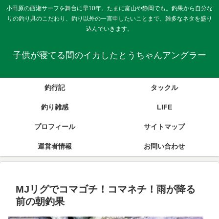
小田原の西湘サーフを舞台に早10年。たまに富山や静岡でも。釣果から自分な
りの釣り具のこだわり、釣り以外の一言申したいことまで、雑多なネタを盛り
込んでいきます。
子供が寝てる間のイカしたとうちゃんアングラー
釣行記
タックル
釣り雑感
LIFE
プロフィール
サイトマップ
運営者情報
お問い合わせ
MJリグでコマゴチ！コマネチ！雨が降る
前の朝釣果