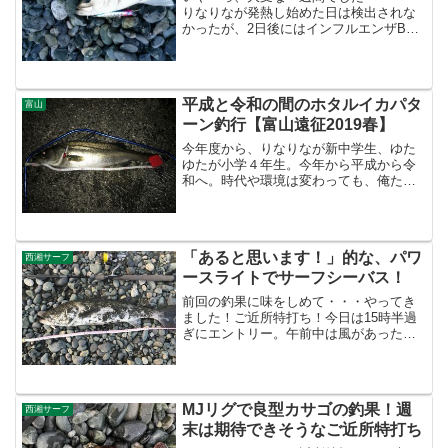
りなりなが発熱し始めた日は検出されな
かったが、2日後にはインフルエンザB型
が検出・・・orz そこからゆたゆたを完
全に隔離，家の中でもマスク着用で、今
のところ誰も感染していないので大丈夫
だと思うけど・・・...
平成と令和の間のホタルイカパタ
富山
ーン釣行【富山遠征2019春】
今年度から、りなりなが新中学生、ゆた
ゆたが小学４年生。今年から平成から令
和へ。時代や環境は変わっても、俺たち
のやるべきことは変わらない。というこ
とで、今回もやってきました！富山ホタ
ルイカパターン遠征へ！昨日の夕方に富
山入り。出発時は雨だった...
「あると思います！」的な、パワ
西湘サーフ
ースライトでサーフシーバス！
前回の釣果に味をしめて・・・やってき
ました！ご近所特打ち！今日は15時半過
ぎにエントリー。午前中は風があったよ
うだが、この時間帯になると、さほど気
になるような風では無くなった。波はた
まに高いのが来るが、パワーはさほどで
はない。岸際から２００...
MJリグで良型カサゴの釣果！週
西湘サーフ
末は期待できそうなご近所特打ち