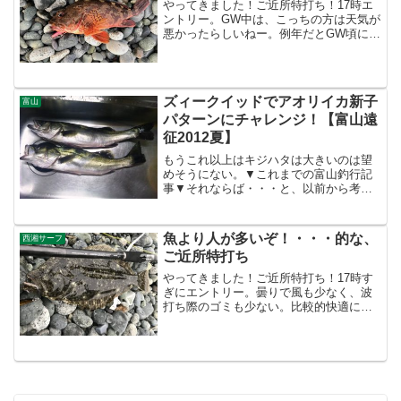
やってきました！ご近所特打ち！17時エ
ントリー。GW中は、こっちの方は天気が
悪かったらしいねー。例年だとGW頃にカ
タクチイワシが回ってくるのだけれど、
ここ数年はどうも不調続きだね。早朝は
サバやタチウオなんかが釣れているよう
だけど、イマイチ感...
ズィークイッドでアオリイカ新子
富山
パターンにチャレンジ！【富山遠
征2012夏】
もうこれ以上はキジハタは大きいのは望
めそうにない。▼これまでの富山釣行記
事▼それならば・・・と、以前から考え
ていた案件を試すことに。 それは、ク
ロダイ狙いのアオリイカ新子パター
ン。 今の時期なら、そのパターンがあ
魚より人が多いぞ！・・・的な、
西湘サーフ
ってもおかしくないかな～と思...
ご近所特打ち
やってきました！ご近所特打ち！17時す
ぎにエントリー。曇りで風も少なく、波
打ち際のゴミも少ない。比較的快適に釣
りができそう。それにしても・・・土曜
の夕方とはいえ、不人気のご近所サーフ
なのに、人が多い。しかも、キレーに根
掛かり地帯のところは避...