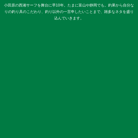
小田原の西湘サーフを舞台に早10年。たまに富山や静岡でも。釣果から自分な
りの釣り具のこだわり、釣り以外の一言申したいことまで、雑多なネタを盛り
込んでいきます。