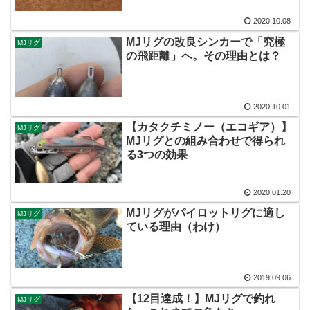
2020.10.08
MJリグの改良シンカーで「究極
MJリグ
の飛距離」へ。その理由とは？
2020.10.01
【カタクチミノー（エコギア）】
MJリグ
MJリグとの組み合わせで得られ
る3つの効果
2020.01.20
MJリグがパイロットリグに適し
MJリグ
ている理由（わけ）
2019.09.06
【12目達成！】MJリグで釣れ
MJリグ