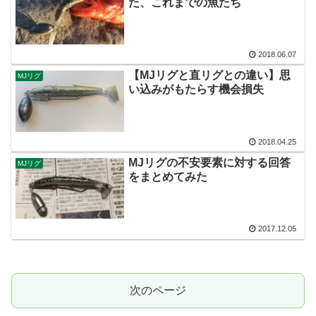
た、これまでの魚たち
2018.06.07
【MJリグと直リグとの違い】思
MJリグ
い込みがもたらす機会損失
2018.04.25
MJリグの不安要素に対する回答
MJリグ
をまとめてみた
2017.12.05
次のページ