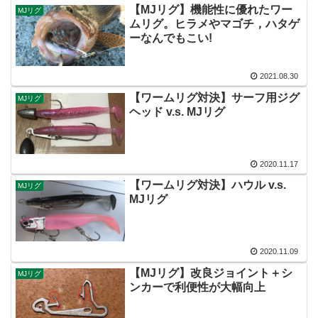
【MJリグ】機能性に優れたワー
MJリグ
ムリグ。ヒラメやマゴチ，ハタゲ
ーなんでもこい!
2021.08.30
【ワームリグ対決】サーフ用ジグ
MJリグ
ヘッド v.s. MJリグ
2020.11.17
【ワームリグ対決】ハウル v.s.
MJリグ
MJリグ
2020.11.09
【MJリグ】改良ジョイント＋シ
MJリグ
ンカーで利便性が大幅向上