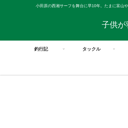
小田原の西湘サーフを舞台に早10年。たまに富山
子供が
釣行記
タックル