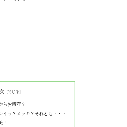
次
やらお留守？
シイラ？メッキ？それとも・・・
美！