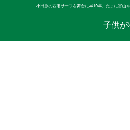
小田原の西湘サーフを舞台に早10年。たまに富山
子供が