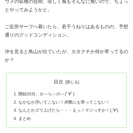
ウメの収穫の合間、珍しく風もそんなに無いので、ちょっ
とやってみようかと。
ご近所サーフへ着いたら、若干うねりはあるものの、予想
通りのグッドコンディション。
沖を見ると鳥山が出ていたが、カタクチか何か寄ってるの
か？
目次
開始15分、か～ら～の～(ﾟ∀ﾟ)
なかなか浮いてこない！岸際にも寄ってこない！
なんとかズリ上げたら・・・えっ！マジっすか！(;’∀’)
まとめ