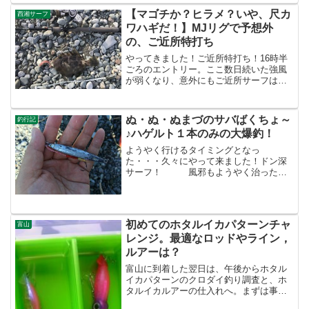
とはいえ、中途半端な結果...
【マゴチか？ヒラメ？いや、尺カ
西湘サーフ
ワハギだ！】MJリグで予想外
の、ご近所特打ち
やってきました！ご近所特打ち！16時半
ごろのエントリー。ここ数日続いた強風
が弱くなり、意外にもご近所サーフはグ
ッドコンディション。ただ・・・今日も
夕方でも、とにかく暑いっ！今日で関東
は梅雨明けらしいが、この時期の天気予
ぬ・ぬ・ぬまづのサバばくちょ～
釣行記
報はあてにならないから...
♪ハゲルト１本のみの大爆釣！
ようやく行けるタイミングとなっ
た・・・久々にやって来ました！ドン深
サーフ！ 風邪もようやく治ったの
で、仲間のたけっすぃ～と共に、3時エン
トリー。エントリー時点で満潮の上げだ
ったのでちょろっと波っ気はあったが、
風はほとんど無く、グッドコン...
初めてのホタルイカパターンチャ
富山
レンジ。最適なロッドやライン，
ルアーは？
富山に到着した翌日は、午後からホタル
イカパターンのクロダイ釣り調査と、ホ
タルイカルアーの仕入れへ。まずは事前
調査として、ホタルイカパターンを熟知