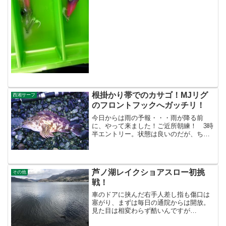
したスタッフがいる、魚津にあるお店の
フラッターベイツに、「ズィークイッ
ド」というオリジナルホタル...
根掛かり帯でのカサゴ！MJリグ
西湘サーフ
のフロントフックへガッチリ！
今日からは雨の予報・・・雨が降る前
に、やって来ました！ご近所朝練！ 3時
半エントリー。状態は良いのだが、ちょ
っとうねりがあり、たまに高い波が来
る。 今日は敢えて根のきつい領域を、
狭い範囲でランガン。根の領域はMJリ
グ，隙間の根のほとんどない...
芦ノ湖レイクショアスロー初挑
その他
戦！
車のドアに挟んだ右手人差し指も傷口は
塞がり、まずは毎日の通院からは開放。
見た目は相変わらず酷いんですが
ね・・・自分で見るのも嫌なくらい。(´Д