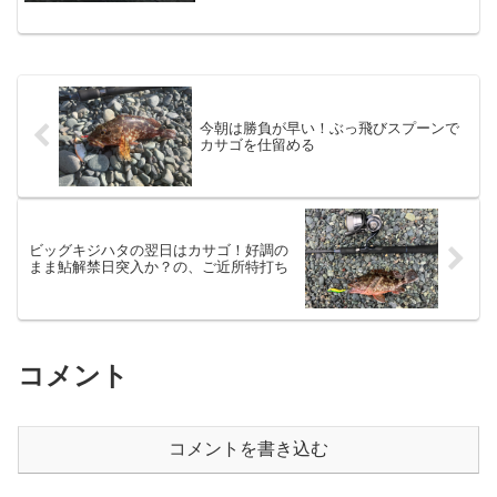
｀)ﾊｧ…とりあえずは人差し指でタイピン
グしても痛みはないので、あとは絆創膏
で保護しておけば大丈夫...
今朝は勝負が早い！ぶっ飛びスプーンで
カサゴを仕留める
ビッグキジハタの翌日はカサゴ！好調の
まま鮎解禁日突入か？の、ご近所特打ち
コメント
コメントを書き込む