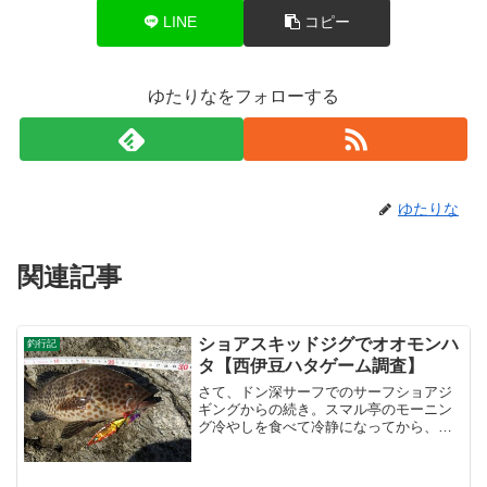
LINE
コピー
ゆたりなをフォローする
ゆたりな
関連記事
ショアスキッドジグでオオモンハ
釣行記
タ【西伊豆ハタゲーム調査】
さて、ドン深サーフでのサーフショアジ
ギングからの続き。スマル亭のモーニン
グ冷やしを食べて冷静になってから、ど
こへ行こうか考えた。すでにドン深サー
フにて、暗いうちから蒸し暑さ、日が差
してからは日差しの暑さで、疲労困憊。