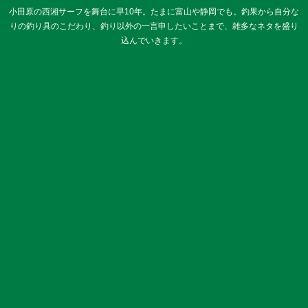
小田原の西湘サーフを舞台に早10年。たまに富山や静岡でも。釣果から自分な
りの釣り具のこだわり、釣り以外の一言申したいことまで、雑多なネタを盛り
込んでいきます。