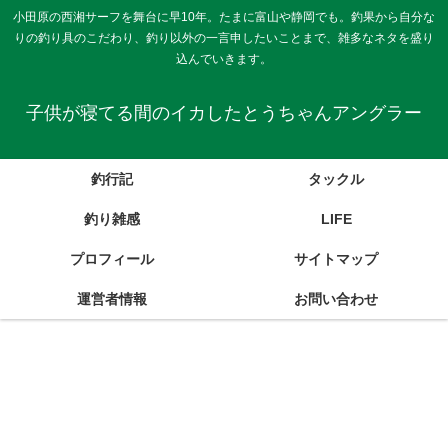
小田原の西湘サーフを舞台に早10年。たまに富山や静岡でも。釣果から自分な
りの釣り具のこだわり、釣り以外の一言申したいことまで、雑多なネタを盛り
込んでいきます。
子供が寝てる間のイカしたとうちゃんアングラー
釣行記
タックル
釣り雑感
LIFE
プロフィール
サイトマップ
運営者情報
お問い合わせ