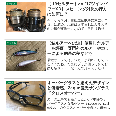
【’19セルテートv.s. ’17ツインパ
タックル
ワーXD】スピニング対決の行方
は如何に？
今日から９月。富山遠征以降に家族がコ
ロナに感染。現在は近年まれにみる大型
の台風が接近中。なので、最近は釣りは
ご無沙汰の、不肖ゆたりなです。 (;´д
｀)そんな中、突然ではありますが、今回
は'19セルテートと'17ツインパワーXDの
【鮎ルアーへの道】使用したルア
タックル
「剛性型ス...
ーを評価。専門外のルアーやカラ
ーによる釣果の差なども
最近サーフでは、ワカシが釣れ出してい
るようだね。たまにブリが回ってきてお
祭り騒ぎ・・・なーんて話も聞いたりす
るけど。そりゃぁブリ釣れたら嬉しいに
は嬉しいけど、まぁ西湘サーフでは宝く
じみたいなもんだから。それよりも、金
オーバーグラスと思えぬデザイン
ウェア
鉱を掘り当てるようにラン...
と装着感。Zeque偏光サングラス
『クロスオーバー』
先日の記事でも紹介したが、2本目のオー
バーグラスとなるゼクー（Zeque by Zeal
optics）のクロスオーバーを購入。偏光グ
ラス Zeque by ZEAL OPTICS クロスオー
バー クリアーブラウン ライトスポーツ