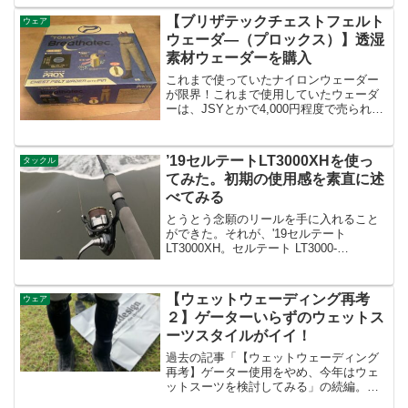
poste...
【ブリザテックチェストフェルト
ウェア
ウェーダ―（プロックス）】透湿
素材ウェーダーを購入
これまで使っていたナイロンウェーダー
が限界！これまで使用していたウェーダ
ーは、JSYとかで4,000円程度で売られて
いる、やっすいナイロン製もの。知り合
いが川遊びで1度使用したものを2年ほど
前に譲り受け、現在まで使用していた。
’19セルテートLT3000XHを使っ
タックル
これを譲り受け...
てみた。初期の使用感を素直に述
べてみる
とうとう念願のリールを手に入れること
ができた。それが、'19セルテート
LT3000XH。セルテート LT3000-
XHposted with カエレバ ダイワ Yahooシ
ョッピングAmazon楽天市場もう使いたく
って使いたくってしかたがな...
【ウェットウェーディング再考
ウェア
２】ゲーターいらずのウェットス
ーツスタイルがイイ！
過去の記事「【ウェットウェーディング
再考】ゲーター使用をやめ、今年はウェ
ットスーツを検討してみる」の続編。鮎
ルアーフィッシングを始めたのをきっか