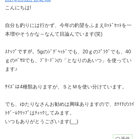
こんにちは!
自分も釣りには行かず、今年の釣望をふまえﾛｯﾄﾞｾｯﾄを一
本増やそうかな～なんて目論んでいます(笑)
ｽﾅｯﾌﾟですが、5gのｼﾞｸﾞﾍｯﾄﾞでも、20ｇのﾌﾟﾗｸﾞでも、40
ｇのﾊﾞｻﾛでも、ﾌﾞﾘｰﾃﾞﾝの「となりのあいつ」を使ってい
ます♪
ｻｲｽﾞは4種類ありますが、ＳとＭを使い分けています。
でも、ゆたりなさんお勧めは興味ありますので、ｶﾂｲﾁのﾗｲ
ﾄｹﾞｰﾑｸﾘｯﾌﾟはﾁｪｯｸしてみます。
いつもありがとうございます(__)
返信