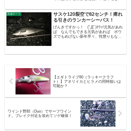
間からの15時エントリー。ここ数日の寒
波で寒さはあるが、波は小さく、澄潮。
コンディション的にはバッチリ。長潮の
サスケ120裂空で82センチ！痺れ
西湘サーフ
下げのタイミングでの釣...
る引きのランカーシーバス！
げんきですかっ！ (ﾟДﾟ)ｸﾜｯ!元気があれ
ば なんでもできる元気があれば ボウ
ズでもめげない新年早々、性懲りもなく
やってきました！ご近所ナイトゲーム！
４日の19時半のエントリー。今回の年末
年始は、富山遠征は無し。とにかくご近
所サーフオン...
【エギトライブ80（ラッキークラフ
ト）】アオリイカとヒラメの同時狙いは
可能か？
ワインド野郎（Duo）でサーフワイン
ド。ブレイク付近を攻めてソゲ確保！