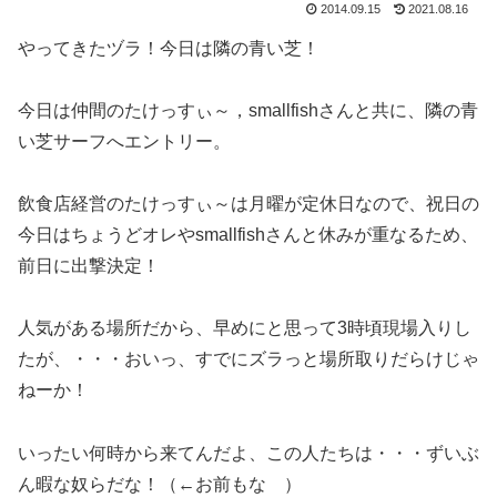
2014.09.15
2021.08.16
やってきたヅラ！今日は隣の青い芝！
今日は仲間のたけっすぃ～，smallfishさんと共に、隣の青
い芝サーフへエントリー。
飲食店経営のたけっすぃ～は月曜が定休日なので、祝日の
今日はちょうどオレやsmallfishさんと休みが重なるため、
前日に出撃決定！
人気がある場所だから、早めにと思って3時頃現場入りし
たが、・・・おいっ、すでにズラっと場所取りだらけじゃ
ねーか！
いったい何時から来てんだよ、この人たちは・・・ずいぶ
ん暇な奴らだな！（←お前もな ）