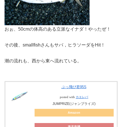
おぉ、50cmの体高のある立派なイナダ！やったぜ！
その後、smallfishさんもサバ，ヒラソーダをHit！
潮の流れも、西から東へ流れている。
ぶっ飛び君95S
posted with
カエレバ
JUMPRIZE(ジャンプライズ)
Amazon
楽天市場