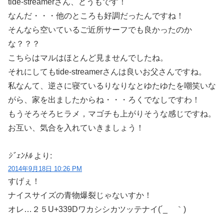
tide-streamerさん、どうもです！
なんだ・・・他のところも好調だったんですね！
そんなら空いているご近所サーフでも良かったのか
な？？？
こちらはマルはほとんど見ませんでしたね。
それにしてもtide-streamerさんは良いお父さんですね。
私なんて、逆さに寝ているりなりなとゆたゆたを嘲笑いな
がら、家を出ましたからね・・・ろくでなしですわ！
もうそろそろヒラメ，マゴチも上がりそうな感じですね。
お互い、気合を入れていきましょう！
ｼﾞｪﾝﾄﾙ
より:
2014年9月18日 10:26 PM
すげぇ！
ナイスサイズの青物爆裂じゃないすか！
オレ…２５U+339Dワカシシカツッテナイ(´_ゝ｀)