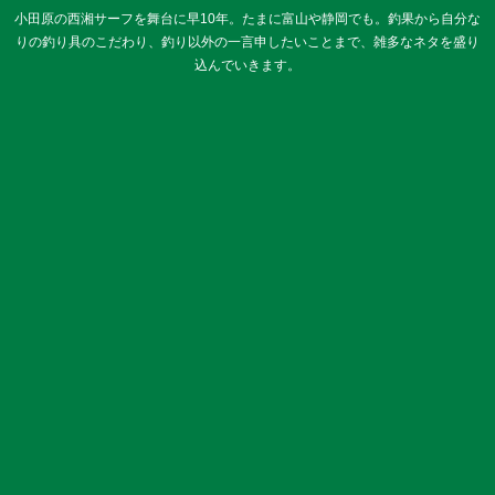
小田原の西湘サーフを舞台に早10年。たまに富山や静岡でも。釣果から自分な
りの釣り具のこだわり、釣り以外の一言申したいことまで、雑多なネタを盛り
込んでいきます。