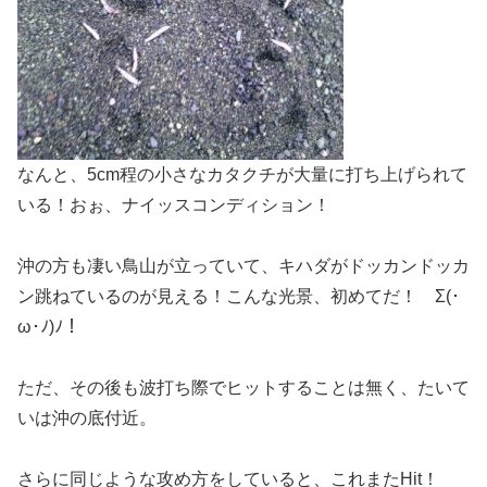
なんと、5cm程の小さなカタクチが大量に打ち上げられて
いる！おぉ、ナイッスコンディション！
沖の方も凄い鳥山が立っていて、キハダがドッカンドッカ
ン跳ねているのが見える！こんな光景、初めてだ！ Σ(･
ω･ﾉ)ﾉ！
ただ、その後も波打ち際でヒットすることは無く、たいて
いは沖の底付近。
さらに同じような攻め方をしていると、これまたHit！