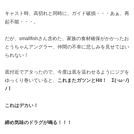
キャスト時、高切れと同時に、ガイド破損・・・あぁ、再
起不能・・・。
だが、smallfishさん含めた、家族の食材確保がかかったお
とうちゃんアングラー、仲間の不幸に悲しみを見せてはい
られない！
底付近でアタったので、今度は底を這わせるようにジグを
ゆっくり巻いていると、
これまたガツンとHit！ Σ(･ω･ﾉ)
ﾉ！
これはデカい！
締め気味のドラグが鳴る！！！