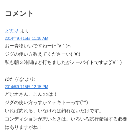
コメント
どむオ
より:
2014年9月15日 11:18 AM
おー青物いいですねー(∩´∀｀)∩
ジグの使い方教えてくださーい( ;∀;)
私も朝３時間ほど打ちましたがノーバイトですよ(;´∀｀)
ゆたりな
より:
2014年9月15日 12:15 PM
どむオさん、こん○○は！
ジグの使い方っすか？テキトーっす(^^)
いれば釣れる、いなければ釣れないだけです。
コンディションが悪いときは、いろいろ試行錯誤する必要
はありますがね！