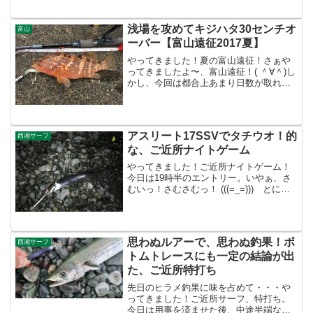
わらず。まずはオールナイトで釣りをし
てみたものの・・・反応が出たのは、日
が昇ってからの時間帯のみ。しかも、フ
浅場を攻めてキジハタ30センチオ
富山
ル遠投先でのみアタリ。...
ーバー【富山遠征2017夏】
やってきました！夏の富山遠征！さぁや
ってきましたよ〜、富山遠征！( ＾∀＾)し
かし、今回は都合上あまり日数が取れな
かったため、釣行も１〜２回程度の予
定。予報でも天候があまり良くなさそう
なので、今回は特別な目標設定等は設け
ず、釣れるものを釣っ...
アスリート17SSVでタチウオ！的
西湘サーフ
な、ご近所ナイトゲーム
やってきました！ご近所ナイトゲーム！
今日は19時半のエントリー。いやぁ、さ
むいっ！さむさむっ！ (((=_=))) とにか
く寒いっ！もうそろそろ2月へ突入する
が、だいぶ寒くなったね。もうナイトゲ
ームでは、クロロプレン手袋は必須。手
が冷たくっ...
思わぬルアーで、思わぬ釣果！ボ
西湘サーフ
トムトレースにも一定の結論が出
た、ご近所特打ち
先日のヒラメ釣果に味を占めて・・・や
ってきました！ご近所サーフ、特打ち。
今日は用事を済ませた後、中途半端な時