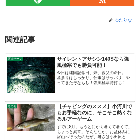
ゆたりな
関連記事
サイレントアサシン140Sなら強
西湘サーフ
風極寒でも勝負可能！
今日は建国記念日、兼、親父の命日。
墓参りはしっかり、仕事はサッパリ、や
ってきたぞなもし！強風極寒特打ち！
うぉっ、寒っ！(((ﾟ～ﾟ)))ｶﾀｶﾀ･･･ ただで
さえ寒いうえ、東からの強風・・・強風
極寒・・・超厳しい！ 濁り少なく、
波，うね...
【チャビングのススメ】小河川で
その他
もお手軽なのに、そこそこ熱くな
るルアーゲーム
すでに8月。もうとにかく暑くて暑くて。
ちょっと異常。そんななか、お盆休みに
富山へ行ったのだが、暑さは小田原と変