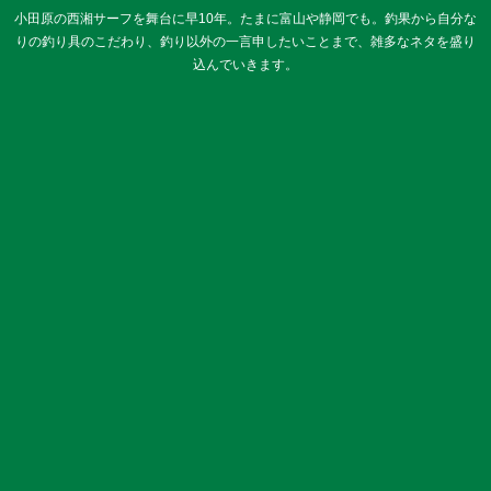
小田原の西湘サーフを舞台に早10年。たまに富山や静岡でも。釣果から自分な
りの釣り具のこだわり、釣り以外の一言申したいことまで、雑多なネタを盛り
込んでいきます。