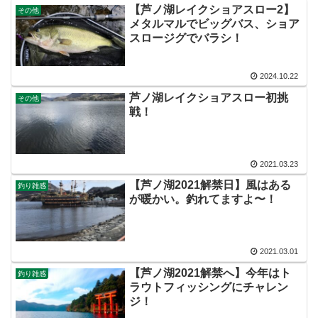
【芦ノ湖レイクショアスロー2】
その他
メタルマルでビッグバス、ショア
スロージグでバラシ！
2024.10.22
芦ノ湖レイクショアスロー初挑
その他
戦！
2021.03.23
【芦ノ湖2021解禁日】風はある
釣り雑感
が暖かい。釣れてますよ〜！
2021.03.01
【芦ノ湖2021解禁へ】今年はト
釣り雑感
ラウトフィッシングにチャレン
ジ！