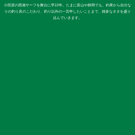
小田原の西湘サーフを舞台に早10年。たまに富山や静岡でも。釣果から自分な
りの釣り具のこだわり、釣り以外の一言申したいことまで、雑多なネタを盛り
込んでいきます。